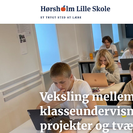
Veksling
melle
klasseundervisn
projekter
og
tvæ