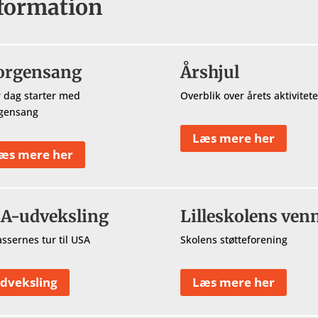
nformation
rgensang
Årshjul
 dag starter med
Overblik over årets aktivitete
gensang
Læs mere her
æs mere her
A-udveksling
Lilleskolens ven
assernes tur til USA
Skolens støtteforening
dveksling
Læs mere her