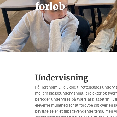
forløb
Undervisning
På
Hørsholm
Lille S
kole
tilrettelægges
undervi
mellem
klasseundervisning,
projekter
og
tvær
perioder
undervises
på
tværs
af
klassetrin
i
væ
eleverne
mulighed
for
at
fordybe
sig
over
en
l
bevægelse
er
et
tilbagevendend
e
tema,
men
v