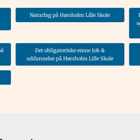
Naturfag på Hørsholm Lille Skole
s
på
Det obligatoriske emne Job &
uddannelse på Hørsholm Lille Skole