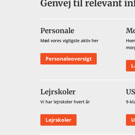
Genvej til relevant i
Personale
Mo
Mød vores vigtigste aktiv her
Hver
mor
Personaleoversigt
L
Lejrskoler
US
Vi har lejrskoler hvert år
9-kl
Lejrskoler
U