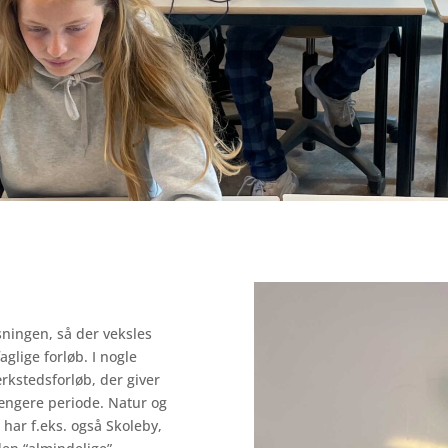
sningen,
så
der
veksles
faglige
forløb.
I
nogle
rkstedsforløb,
der
giver
ængere
periode.
Natur
og
i
har
f.eks.
også Skoleby,