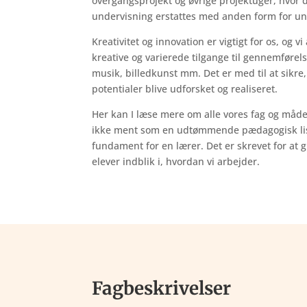
overgangsprojekt og øvrige projektuger, hvor 
undervisning erstattes med anden form for u
Kreativitet og innovation er vigtigt for os, og v
kreative og varierede tilgange
til gennemførel
musik, billedkunst mm. Det er med til at sikre
potentialer blive udforsket og realiseret.
Her kan I læse mere om
alle vores fag og måde
ikke ment som en
udtømmende pædagogisk liste
fundament for en lærer. Det er skrevet for
at 
elever indblik i, hvordan vi arbejder.
Fagbeskrivelser