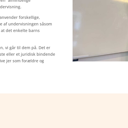
den “almindelige”
ndervisning
.
i anvender forskellige,
se af undervisning
en såsom
,
at det
enkelte barns
n, vi går til dem på.
Det er
 eller et juridi
sk bindende
give jer som forældre og