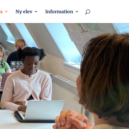
s
Ny elev
Information