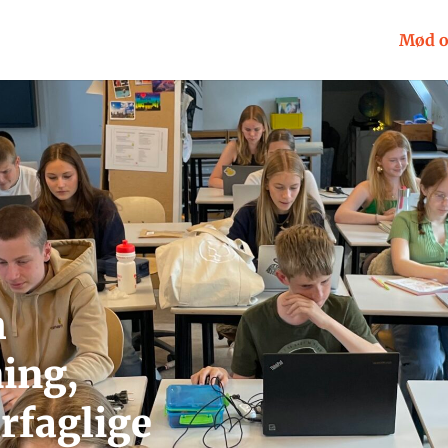
Mød o
m
ing,
rfaglige