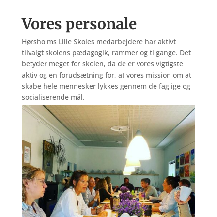
Vores personale
Hørsholms Lille Skoles medarbejdere har aktivt
tilvalgt skolens pædagogik, rammer og tilgange. Det
betyder meget for skolen, da de er vores vigtigste
aktiv og en forudsætning for, at vores mission om at
skabe hele mennesker lykkes gennem de faglige og
socialiserende mål.
Herunder kan du møde skolens medarbejdere.
Lærerne er inddelt i tre teams: Team 1 er vores
nærværende indskolingsteam, Team 2 er det
omsorgsfulde mellemtrinsteam, mens Team 3 er
vores hjertelige overbygningsteam. Derudover har vi
to andre medarbejdergrupper: SFO/Klub-personale
(Snøvsen og Basen) samt ledelsen/administrationen.