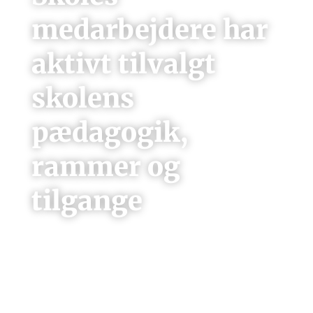
medarbejdere har
aktivt tilvalgt
skolens
pædagogik,
rammer og
tilgange